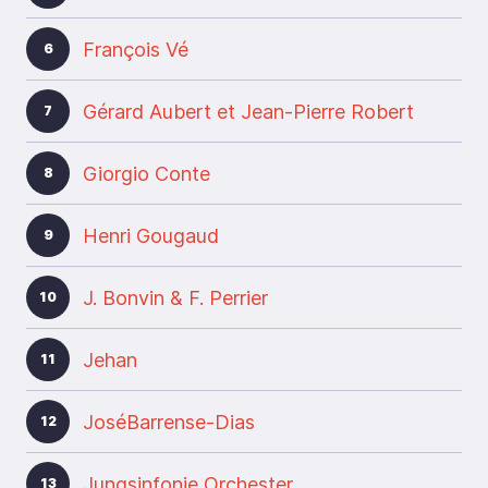
François Vé
6
Gérard Aubert et Jean-Pierre Robert
7
Giorgio Conte
8
Henri Gougaud
9
J. Bonvin & F. Perrier
10
Jehan
11
JoséBarrense-Dias
12
Jungsinfonie Orchester
13