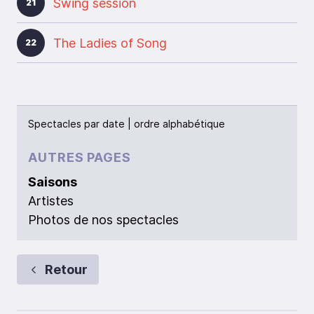
Swing session
21
The Ladies of Song
22
Spectacles par
date
|
ordre alphabétique
AUTRES PAGES
Saisons
Artistes
Photos de nos spectacles
Retour