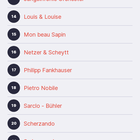
Louis & Louise
14
Mon beau Sapin
15
Netzer & Scheytt
16
Philipp Fankhauser
17
Pietro Nobile
18
Sarclo - Bühler
19
Scherzando
20