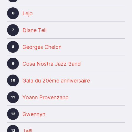
Lejo
6
Diane Tell
7
Georges Chelon
8
Cosa Nostra Jazz Band
9
Gala du 20ème anniversaire
10
Yoann Provenzano
11
Gwennyn
12
Jaël
13