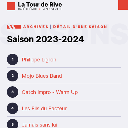
ARCHIVES
|
DÉTAIL D'UNE SAISON
Saison 2023-2024
Philippe Ligron
1
Mojo Blues Band
2
Catch Impro - Warm Up
3
Les Fils du Facteur
4
Jamais sans lui
5