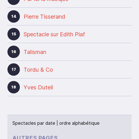
Pierre Tisserand
14
Spectacle sur Edith Piaf
15
Talisman
16
Tordu & Co
17
Yves Duteil
18
Spectacles par
date
|
ordre alphabétique
AUTRES PAGES