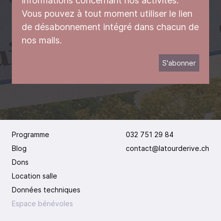
informations concernant nos activités.
Vous pouvez à tout moment utiliser le lien
de désabonnement intégré dans chacun de
nos mails.
Programme
032 751 29 84
Blog
contact@latourderive.ch
Dons
Location salle
Données techniques
Espace bénévoles