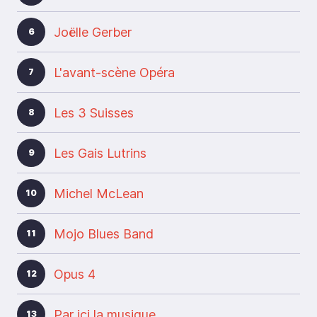
Joëlle Gerber
6
L'avant-scène Opéra
7
Les 3 Suisses
8
Les Gais Lutrins
9
Michel McLean
10
Mojo Blues Band
11
Opus 4
12
Par ici la musique
13