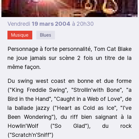
Vendredi
19 mars 2004
à 20h30
Musique
Blues
Personnage à forte personnalité, Tom Cat Blake
ne joue jamais sur scène 2 fois un titre de la
même façon.
Du swing west coast en bonne et due forme
("King Freddie Swing", "Strollin'with Bone", "a
Bird in the Hand", "Caught in a Web of Love", de
la ballade jazzy ("Heart as Cold as Ice", "I've
Been Wondering"), du riff bien saignant à la
Howlin'Wolf ("So Glad"), du rock
("Scratch'n'Sniff")