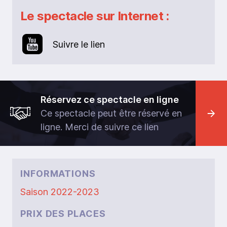
Le spectacle sur Internet :
Suivre le lien
Réservez ce spectacle en ligne
Ce spectacle peut être réservé en
ligne. Merci de suivre ce lien
INFORMATIONS
Saison 2022-2023
PRIX DES PLACES