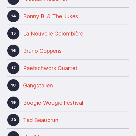
Bonny B. & The Jukes
14
La Nouvelle Colombière
15
Bruno Coppens
16
Paetschwork Quartet
17
Gangstalien
18
Boogie-Woogie Festival
19
Ted Beaubrun
20