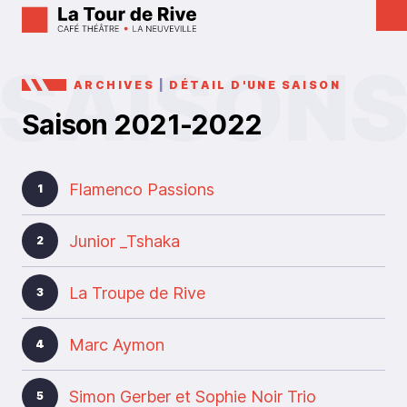
ARCHIVES
|
DÉTAIL D'UNE SAISON
Saison 2021-2022
Flamenco Passions
1
Junior _Tshaka
2
La Troupe de Rive
3
Marc Aymon
4
Simon Gerber et Sophie Noir Trio
5