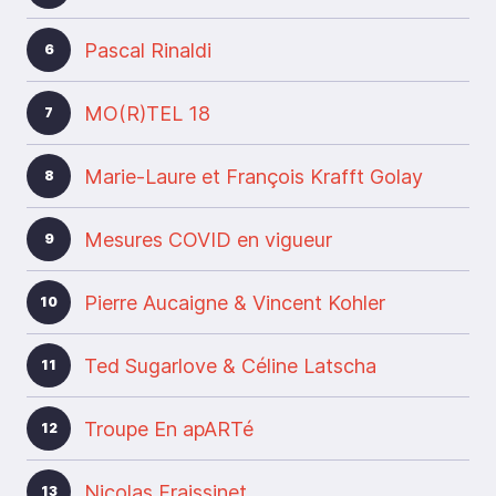
Pascal Rinaldi
6
MO(R)TEL 18
7
Marie-Laure et François Krafft Golay
8
Mesures COVID en vigueur
9
Pierre Aucaigne & Vincent Kohler
10
Ted Sugarlove & Céline Latscha
11
Troupe En apARTé
12
Nicolas Fraissinet
13