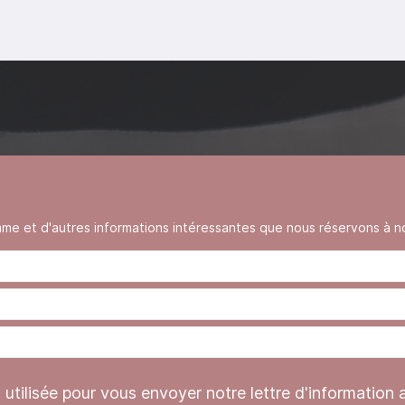
 et d'autres informations intéressantes que nous réservons à no
tilisée pour vous envoyer notre lettre d'information 