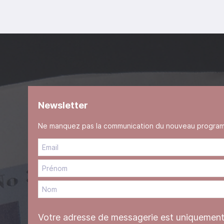
Newsletter
Ne manquez pas la communication du nouveau programme
Votre adresse de messagerie est uniquement u