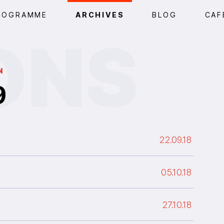
ROGRAMME
ARCHIVES
BLOG
CAF
N
9
22.09.18
05.10.18
27.10.18