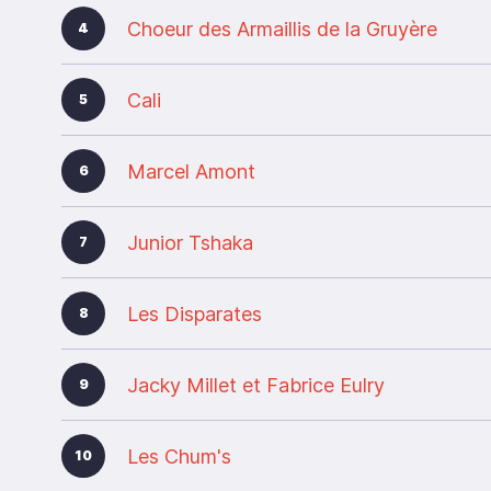
Choeur des Armaillis de la Gruyère
4
Cali
5
Marcel Amont
6
Junior Tshaka
7
Les Disparates
8
Jacky Millet et Fabrice Eulry
9
Les Chum's
10