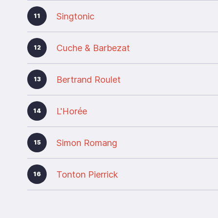
Singtonic
11
Cuche & Barbezat
12
Bertrand Roulet
13
L'Horée
14
Simon Romang
15
Tonton Pierrick
16