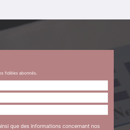
s fidèles abonnés.
ainsi que des informations concernant nos