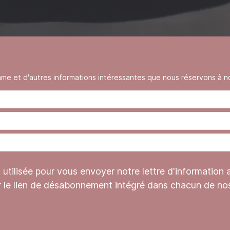
 et d'autres informations intéressantes que nous réservons à no
tilisée pour vous envoyer notre lettre d'information 
r le lien de désabonnement intégré dans chacun de nos