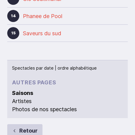
Phanee de Pool
14
Saveurs du sud
15
Spectacles par
date
|
ordre alphabétique
AUTRES PAGES
Saisons
Artistes
Photos de nos spectacles
Retour