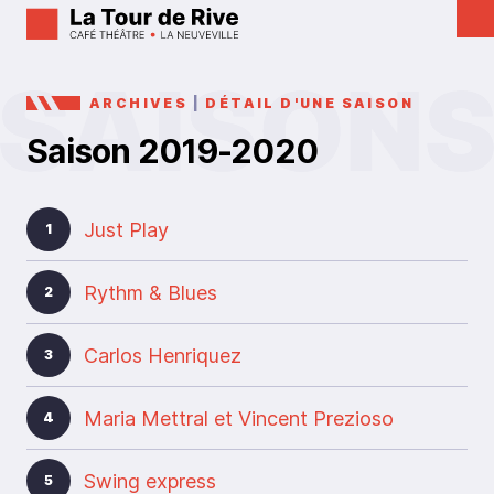
ARCHIVES
|
DÉTAIL D'UNE SAISON
Saison 2019-2020
Just Play
1
Rythm & Blues
2
Carlos Henriquez
3
Maria Mettral et Vincent Prezioso
4
Swing express
5