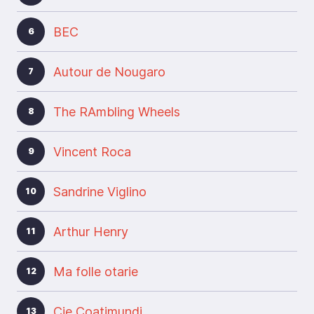
BEC
6
Autour de Nougaro
7
The RAmbling Wheels
8
Vincent Roca
9
Sandrine Viglino
10
Arthur Henry
11
Ma folle otarie
12
Cie Coatimundi
13