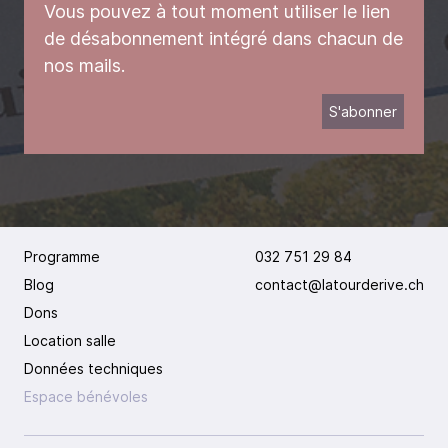
Vous pouvez à tout moment utiliser le lien
de désabonnement intégré dans chacun de
nos mails.
Programme
032 751 29 84
Blog
contact@latourderive.ch
Dons
Location salle
Données techniques
Espace bénévoles