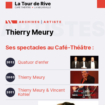
ARCHIVES
|
ARTISTE
Thierry Meury
Ses spectacles au Café-Théâtre :
Quatuor d'enfer
2012
Thierry Meury
2003
Thierry Meury & Vincent
2011
Kohler