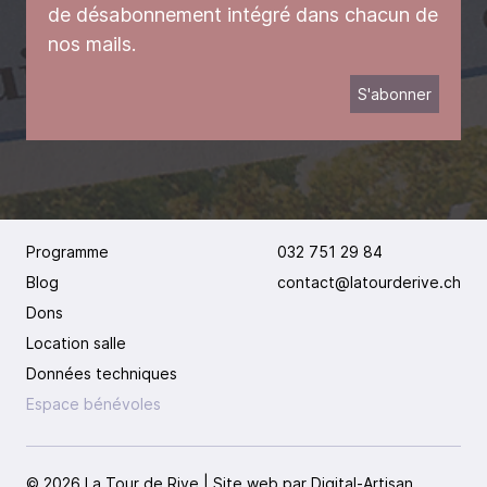
de désabonnement intégré dans chacun de
nos mails.
Programme
032 751 29 84
Blog
contact@latourderive.ch
Dons
Location salle
Données techniques
Espace bénévoles
© 2026 La Tour de Rive | Site web par
Digital-Artisan