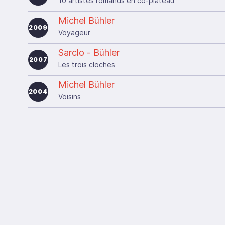
10 artistes romands en co-plateau
Michel Bühler
2009
Voyageur
Sarclo - Bühler
2007
Les trois cloches
Michel Bühler
2004
Voisins