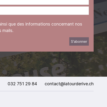
ainsi que des informations concernant nos
 mails.
032 751 29 84
contact@latourderive.ch