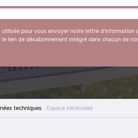
tilisée pour vous envoyer notre lettre d'information 
r le lien de désabonnement intégré dans chacun de nos
nées techniques
Espace bénévoles