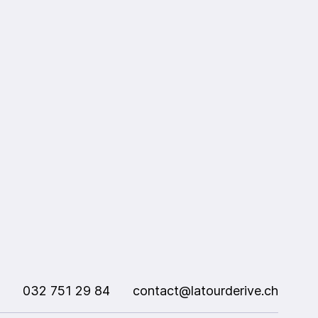
032 751 29 84
contact@latourderive.ch