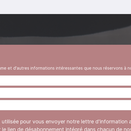
 et d'autres informations intéressantes que nous réservons à no
tilisée pour vous envoyer notre lettre d'information 
r le lien de désabonnement intégré dans chacun de nos