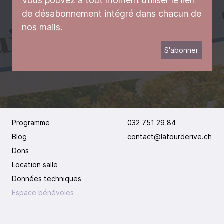
Vous pouvez à tout moment utiliser le lien
de désabonnement intégré dans chacun de
nos mails.
Programme
032 751 29 84
Blog
contact@latourderive.ch
Dons
Location salle
Données techniques
Espace bénévoles