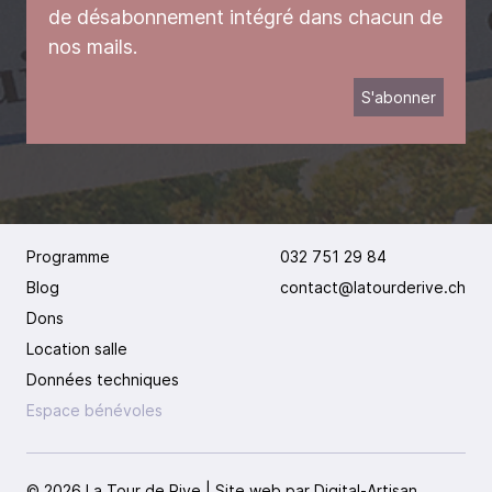
de désabonnement intégré dans chacun de
nos mails.
Programme
032 751 29 84
Blog
contact@latourderive.ch
Dons
Location salle
Données techniques
Espace bénévoles
© 2026 La Tour de Rive | Site web par
Digital-Artisan